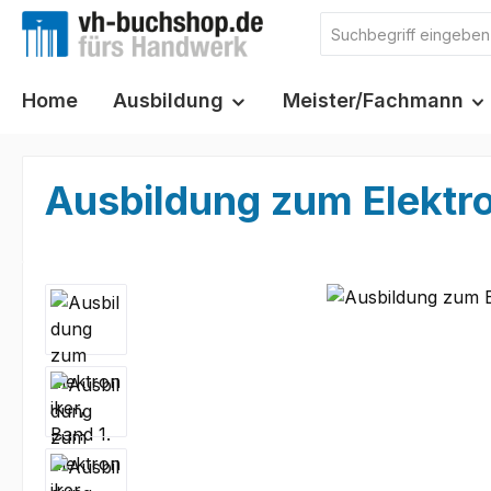
m Hauptinhalt springen
Zur Suche springen
Zur Hauptnavigation springen
Home
Ausbildung
Meister/Fachmann
Ausbildung zum Elektro
Bildergalerie überspringen