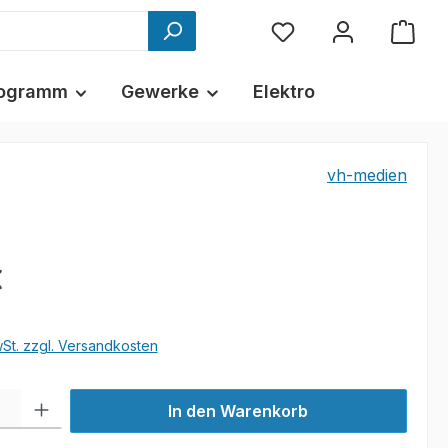
ogramm
Gewerke
Elektro
vh-medien
€
wSt. zzgl. Versandkosten
l: Gib den gewünschten Wert ein oder benutze die Schaltflächen um
In den Warenkorb