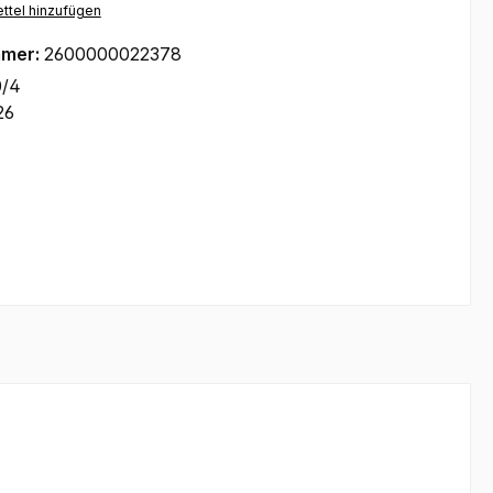
ttel hinzufügen
mmer:
2600000022378
0/4
26
"