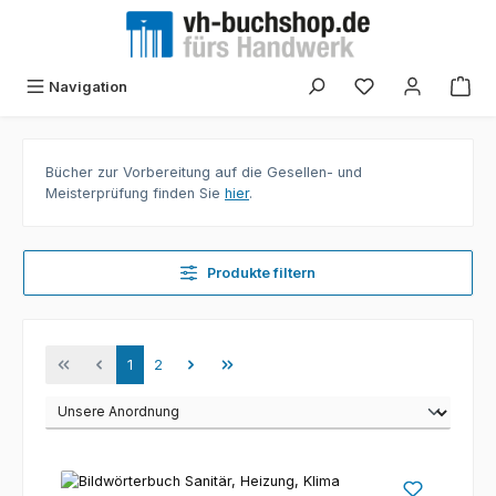
Zum Hauptinhalt springen
Navigation
Bücher zur Vorbereitung auf die Gesellen- und
Meisterprüfung finden Sie
hier
.
Produkte filtern
Seite
Seite
1
2