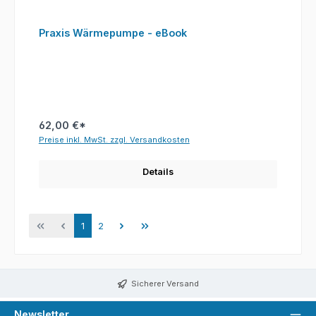
Praxis Wärmepumpe - eBook
62,00 €*
Preise inkl. MwSt. zzgl. Versandkosten
Details
Seite
Seite
1
2
Sicherer Versand
Newsletter