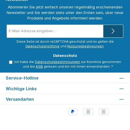
Abonnieren Sie jetzt einfach unseren regelmäßig erscheinenden
Newsletter und Sie werden stets unter den Ersten sein, über neue
Produkte und Angebote informiert werden.
E-
Mail-
Adresse
*
Diese Seite ist durch reCAPTCHA geschützt und es gelten die
Datenschutzrichtlinie
und
Nutzungsbedingungen
.
Datenschutz
Ich habe die
Datenschutzbestimmungen
zur Kenntnis genommen
und die
AGB
gelesen und bin mit ihnen einverstanden.
*
Service-Hotline
Wichtige Links
Versandarten