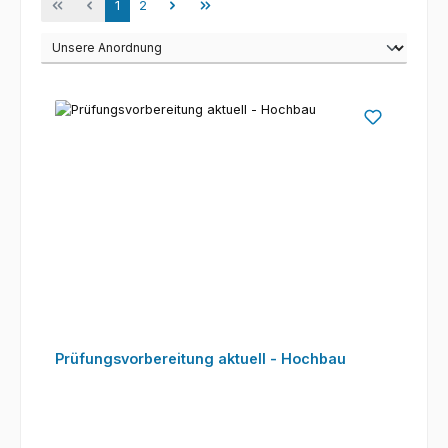
Seite
Seite
1
2
Prüfungsvorbereitung aktuell - Hochbau