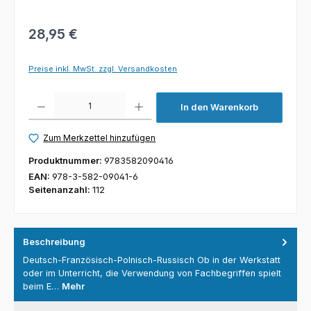
28,95 €
Preise inkl. MwSt. zzgl. Versandkosten
Produkt Anzahl: Gib den gewünschten Wert ein oder benutze die Schaltfl
In den Warenkorb
Zum Merkzettel hinzufügen
Produktnummer:
9783582090416
EAN:
978-3-582-09041-6
Seitenanzahl:
112
Beschreibung
Deutsch-Französisch-Polnisch-Russisch Ob in der Werkstatt
oder im Unterricht, die Verwendung von Fachbegriffen spielt
beim E…
Mehr