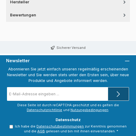
Hersteller
Bewertungen
Sicherer Versand
Newsletter
Abonnieren Sie jetzt einfach unseren regelmäßig erscheinenden
Newsletter und Sie werden stets unter den Ersten sein, über neue
Produkte und Angebote informiert werden.
E-
Mail-
Adresse
*
Diese Seite ist durch reCAPTCHA geschützt und es gelten die
Datenschutzrichtlinie
und
Nutzungsbedingungen
.
Datenschutz
Ich habe die
Datenschutzbestimmungen
zur Kenntnis genommen
und die
AGB
gelesen und bin mit ihnen einverstanden.
*