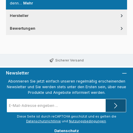
denn…
Mehr
Hersteller
Bewertungen
Sicherer Versand
Newsletter
Abonnieren Sie jetzt einfach unseren regelmäßig erscheinenden
Newsletter und Sie werden stets unter den Ersten sein, über neue
Produkte und Angebote informiert werden.
E-
Mail-
Adresse
*
Diese Seite ist durch reCAPTCHA geschützt und es gelten die
Datenschutzrichtlinie
und
Nutzungsbedingungen
.
Datenschutz