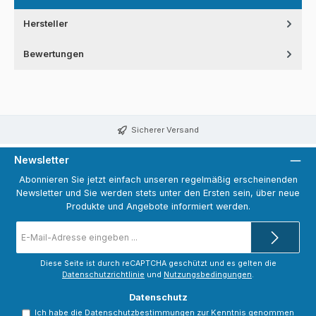
Hersteller
Bewertungen
Sicherer Versand
Newsletter
Abonnieren Sie jetzt einfach unseren regelmäßig erscheinenden
Newsletter und Sie werden stets unter den Ersten sein, über neue
Produkte und Angebote informiert werden.
E-
Mail-
Adresse
*
Diese Seite ist durch reCAPTCHA geschützt und es gelten die
Datenschutzrichtlinie
und
Nutzungsbedingungen
.
Datenschutz
Ich habe die
Datenschutzbestimmungen
zur Kenntnis genommen