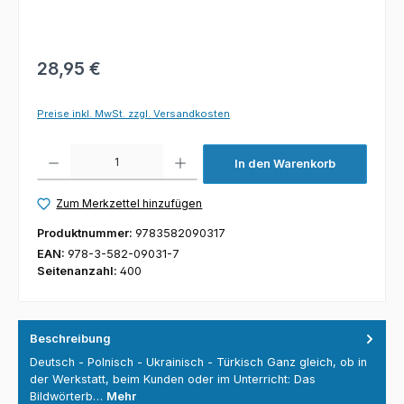
28,95 €
Preise inkl. MwSt. zzgl. Versandkosten
Produkt Anzahl: Gib den gewünschten Wert ein oder benutze die Schaltfl
In den Warenkorb
Zum Merkzettel hinzufügen
Produktnummer:
9783582090317
EAN:
978-3-582-09031-7
Seitenanzahl:
400
Beschreibung
Deutsch - Polnisch - Ukrainisch - Türkisch Ganz gleich, ob in
der Werkstatt, beim Kunden oder im Unterricht: Das
Bildwörterb…
Mehr