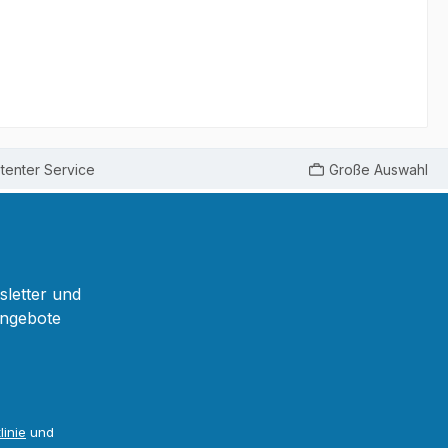
enter Service
Große Auswahl
sletter und
Angebote
linie
und