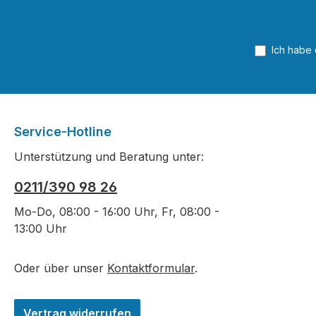
Angeboten werden: freie
Aufgaben inkl. Lösungen
Arbeitsmaterialien Quiz und Tests
Ich habe
Mit dem Code, den Sie im Buch
finden, können Sie nicht nur das
Lernportal, sondern auch das
eBook aufrufen und lernen,
wann und wo Sie gerade Zeit
Service-Hotline
dazu haben.
Unterstützung und Beratung unter:
0211/390 98 26
Mo-Do, 08:00 - 16:00 Uhr, Fr, 08:00 -
13:00 Uhr
Oder über unser
Kontaktformular
.
Vertrag widerrufen