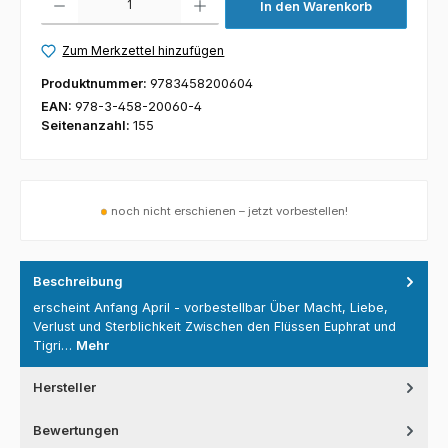
In den Warenkorb
Zum Merkzettel hinzufügen
Produktnummer:
9783458200604
EAN:
978-3-458-20060-4
Seitenanzahl:
155
●
noch nicht erschienen – jetzt vorbestellen!
Beschreibung
erscheint Anfang April - vorbestellbar Über Macht, Liebe,
Verlust und Sterblichkeit Zwischen den Flüssen Euphrat und
Tigri…
Mehr
Hersteller
Bewertungen