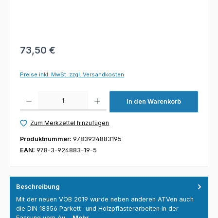
73,50 €
Preise inkl. MwSt. zzgl. Versandkosten
Produkt Anzahl: Gib den gewünschten Wert ein oder benutze die Schaltfl
In den Warenkorb
Zum Merkzettel hinzufügen
Produktnummer:
9783924883195
EAN:
978-3-924883-19-5
Beschreibung
Mit der neuen VOB 2019 wurde neben anderen ATVen auch
die DIN 18356 Parkett- und Holzpflasterarbeiten in der
Fassung vom Au…
Mehr