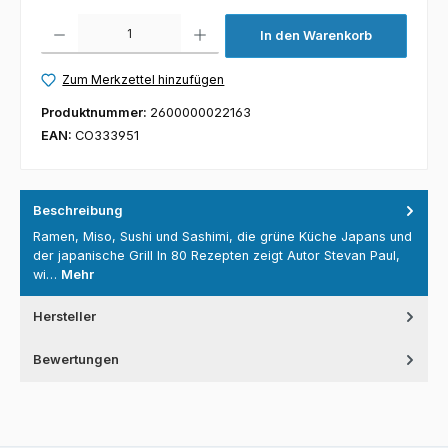
Produkt Anzahl: Gib den gewünschten Wert ein oder benutze die Schaltfl
In den Warenkorb
Zum Merkzettel hinzufügen
Produktnummer:
2600000022163
EAN:
CO333951
Beschreibung
Ramen, Miso, Sushi und Sashimi, die grüne Küche Japans und
der japanische Grill In 80 Rezepten zeigt Autor Stevan Paul,
wi…
Mehr
Hersteller
Bewertungen