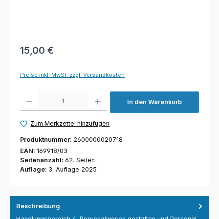
15,00 €
Preise inkl. MwSt. zzgl. Versandkosten
Produkt Anzahl: Gib den gewünschten Wert ein oder benutze die Schaltfl
In den Warenkorb
Zum Merkzettel hinzufügen
Produktnummer:
2600000020718
EAN:
169918/03
Seitenanzahl:
62. Seiten
Auflage:
3. Auflage 2025
Beschreibung
Handlungsbereich 4: Personalwesen gestalten und Personal