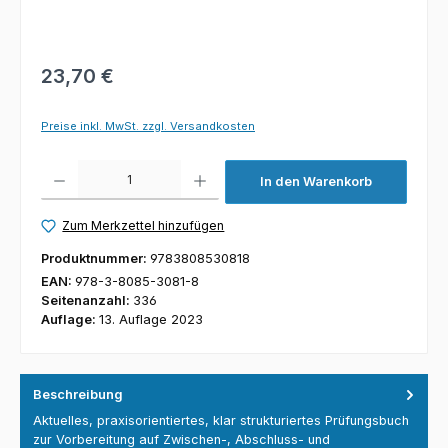
23,70 €
Preise inkl. MwSt. zzgl. Versandkosten
Produkt Anzahl: Gib den gewünschten Wert ein oder benutze die Schaltfl
In den Warenkorb
Zum Merkzettel hinzufügen
Produktnummer:
9783808530818
EAN:
978-3-8085-3081-8
Seitenanzahl:
336
Auflage:
13. Auflage 2023
Beschreibung
Aktuelles, praxisorientiertes, klar strukturiertes Prüfungsbuch
zur Vorbereitung auf Zwischen-, Abschluss- und