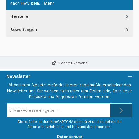
nach HwO bein…
Mehr
Hersteller
Bewertungen
Sicherer Versand
Newsletter
Abonnieren Sie jetzt einfach unseren regelmäßig erscheinenden
Newsletter und Sie werden stets unter den Ersten sein, über neue
Produkte und Angebote informiert werden.
E-
Mail-
Adresse
*
Diese Seite ist durch reCAPTCHA geschützt und es gelten die
Datenschutzrichtlinie
und
Nutzungsbedingungen
.
Datenschutz