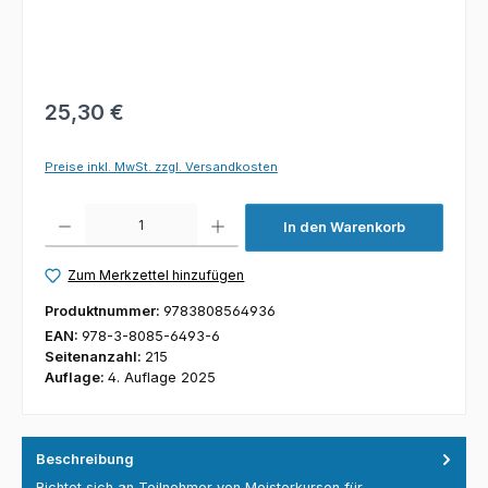
25,30 €
Preise inkl. MwSt. zzgl. Versandkosten
Produkt Anzahl: Gib den gewünschten Wert ein oder benutze die Schaltfl
In den Warenkorb
Zum Merkzettel hinzufügen
Produktnummer:
9783808564936
EAN:
978-3-8085-6493-6
Seitenanzahl:
215
Auflage:
4. Auflage 2025
Beschreibung
Richtet sich an Teilnehmer von Meisterkursen für