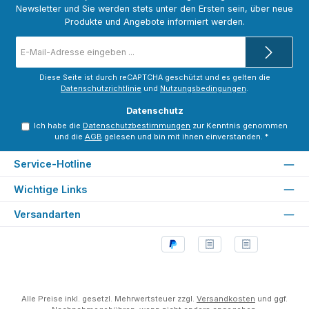
Newsletter und Sie werden stets unter den Ersten sein, über neue
Produkte und Angebote informiert werden.
E-
Mail-
Adresse
*
Diese Seite ist durch reCAPTCHA geschützt und es gelten die
Datenschutzrichtlinie
und
Nutzungsbedingungen
.
Datenschutz
Ich habe die
Datenschutzbestimmungen
zur Kenntnis genommen
und die
AGB
gelesen und bin mit ihnen einverstanden.
*
Service-Hotline
Wichtige Links
Versandarten
Alle Preise inkl. gesetzl. Mehrwertsteuer zzgl.
Versandkosten
und ggf.