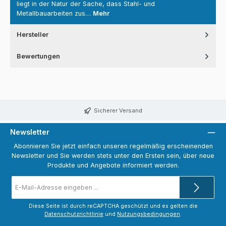
liegt in der Natur der Sache, dass Stahl- und
Metallbauarbeiten zus…
Mehr
Hersteller
Bewertungen
Sicherer Versand
Newsletter
Abonnieren Sie jetzt einfach unseren regelmäßig erscheinenden
Newsletter und Sie werden stets unter den Ersten sein, über neue
Produkte und Angebote informiert werden.
E-
Mail-
Adresse
*
Diese Seite ist durch reCAPTCHA geschützt und es gelten die
Datenschutzrichtlinie
und
Nutzungsbedingungen
.