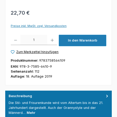
22,70 €
Preise inkl. MwSt. zzgl. Versandkosten
Produkt Anzahl: Gib den gewünschten Wert ein oder benutze die Schaltfl
In den Warenkorb
Zum Merkzettel hinzufügen
Produktnummer:
9783758564109
EAN:
978-3-7585-6410-9
Seitenanzahl:
112
Auflage:
18. Auflage 2019
Beschreibung
Die Stil- und Frisurenkunde wird vom Altertum bis in das 21.
Jahrhundert dargestellt. Auch der Grannystyle und der
Männerd…
Mehr