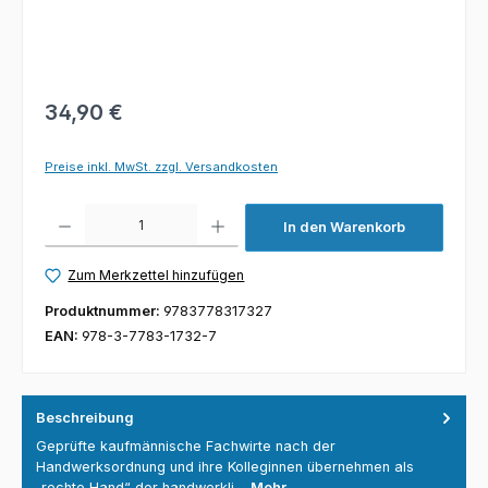
34,90 €
Preise inkl. MwSt. zzgl. Versandkosten
Produkt Anzahl: Gib den gewünschten Wert ein oder benutze die Schaltfl
In den Warenkorb
Zum Merkzettel hinzufügen
Produktnummer:
9783778317327
EAN:
978-3-7783-1732-7
Beschreibung
Geprüfte kaufmännische Fachwirte nach der
Handwerksordnung und ihre Kolleginnen übernehmen als
„rechte Hand“ der handwerkli…
Mehr