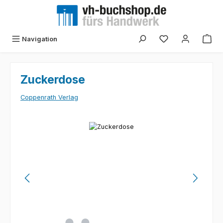
Zum Hauptinhalt springen
Navigation
Zuckerdose
Coppenrath Verlag
Bildergalerie überspringen