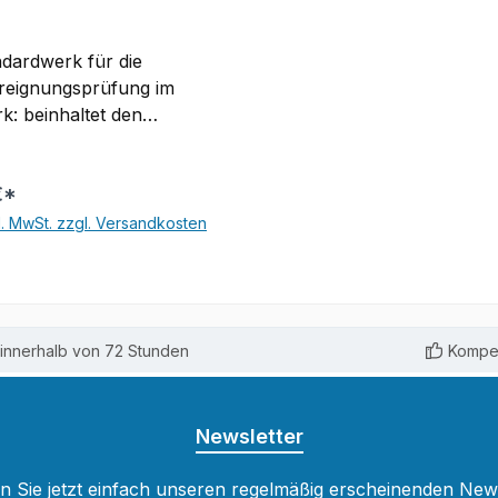
dardwerk für die
reignungsprüfung im
et den
 für die Prüfung
chen Stoff; ist
€*
ch übersichtlich
jedes neue
l. MwSt. zzgl. Versandkosten
r praxisnahen
In den Warenkorb
situation aus
iedlichen Gewerken und
en
innerhalb von 72 Stunden
Kompet
n anhand dieses Beispiels.
ahlreiche Abbildungen, die
ere Themen verständlich
Newsletter
Sicher durch die Prüfung
lten mit dem Lehrbuch
 Sie jetzt einfach unseren regelmäßig erscheinenden New