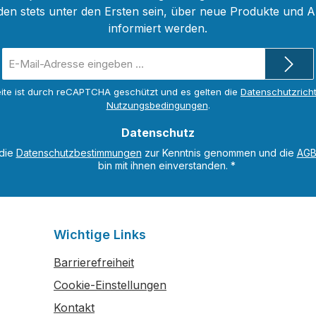
gang zu einem digitalen
den stets unter den Ersten sein, über neue Produkte und 
al. Nach dem Prinzip
informiert werden.
n - Üben - Testen kann
E-
stigt und getestet
Mail-
bis Sie mit einem guten
Adresse
ite ist durch reCAPTCHA geschützt und es gelten die
Datenschutzricht
n die Prüfung gehen.
*
Nutzungsbedingungen
.
 werden: freie
 inkl. Lösungen
Datenschutz
ien Quiz und Tests
 die
Datenschutzbestimmungen
zur Kenntnis genommen und die
AG
Code, den Sie im Buch
bin mit ihnen einverstanden.
*
können Sie nicht nur das
al, sondern auch das
frufen und lernen,
 wo Sie gerade Zeit
Wichtige Links
dazu haben.
Barrierefreiheit
Cookie-Einstellungen
Kontakt