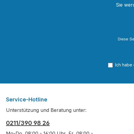
einen Zu
Sie wer
Lernport
Verstehe
dort gefe
werden, 
Diese Se
Gefühl i
Angeboten
Aufgaben
Arbeitsmaterial
Ich habe
Mit dem 
finden, 
Lernport
eBook au
wann und
Service-Hotline
Unterstützung und Beratung unter:
0211/390 98 26
Mo-Do, 08:00 - 16:00 Uhr, Fr, 08:00 -