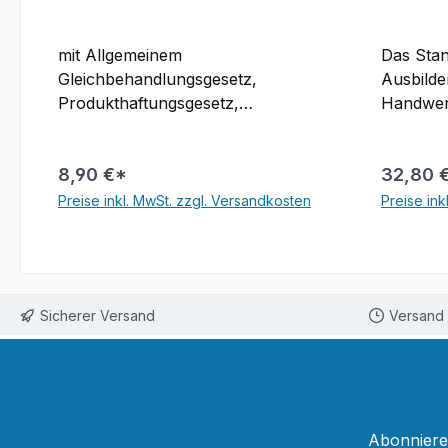
mit Allgemeinem
Das Stan
Gleichbehandlungsgesetz,
Ausbilde
Produkthaftungsgesetz,
Handwerk: beinhalt
Wohnungseigentumsgesetz,
gesamten
Beurkundungsgesetz und
erforderli
8,90 €*
32,80 
Erbbaurechtsgesetz.
thematis
Textausgabe. Rechtsstand: 22.
strukturiert; startet 
Preise inkl. MwSt. zzgl. Versandkosten
Preise ink
Juni 2026
Thema mit eine
In den Warenkorb
Betriebs
untersch
erläutert den Stoff in einzeln
Sicherer Versand
Versand 
Schritte
bietet z
komplex
machen Verstehen - Üben -
Testen: 
Sie erha
Abonnieren