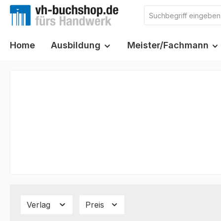
m Hauptinhalt springen
Zur Suche springen
Zur Hauptnavigation springen
Home
Ausbildung
Meister/Fachmann
Verlag
Preis