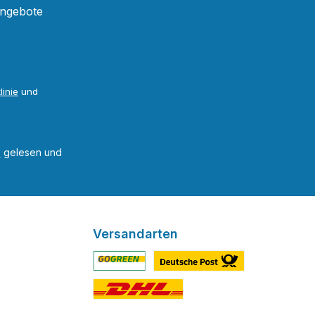
Angebote
linie
und
B
gelesen und
Versandarten
Benutzerdefiniertes Bild 1
Benutzerdefiniertes Bild 2
Benutzerdefiniertes Bild 3