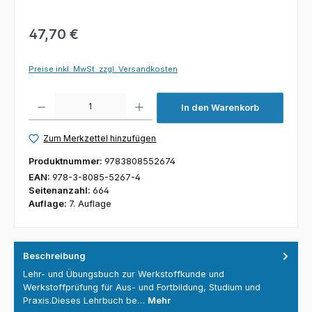
47,70 €
Preise inkl. MwSt. zzgl. Versandkosten
Produkt Anzahl: Gib den gewünschten Wert ein oder benutze die Schaltfl
In den Warenkorb
Zum Merkzettel hinzufügen
Produktnummer:
9783808552674
EAN:
978-3-8085-5267-4
Seitenanzahl:
664
Auflage:
7. Auflage
Beschreibung
Lehr- und Übungsbuch zur Werkstoffkunde und
Werkstoffprüfung für Aus- und Fortbildung, Studium und
Praxis.Dieses Lehrbuch be…
Mehr