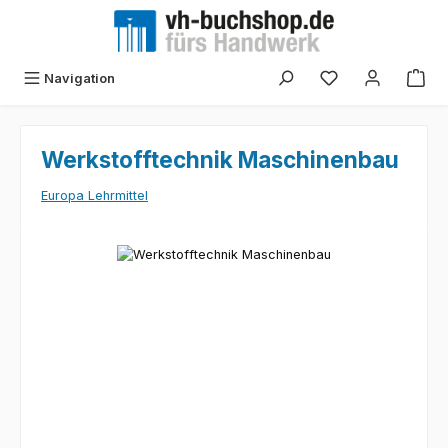
Zum Hauptinhalt springen
Navigation
Werkstofftechnik Maschinenbau
Europa Lehrmittel
Bildergalerie überspringen