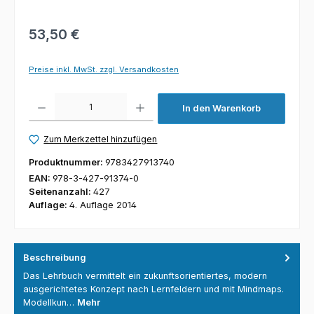
53,50 €
Preise inkl. MwSt. zzgl. Versandkosten
Produkt Anzahl: Gib den gewünschten Wert ein oder benutze die Schaltfl
In den Warenkorb
Zum Merkzettel hinzufügen
Produktnummer:
9783427913740
EAN:
978-3-427-91374-0
Seitenanzahl:
427
Auflage:
4. Auflage 2014
Beschreibung
Das Lehrbuch vermittelt ein zukunftsorientiertes, modern
ausgerichtetes Konzept nach Lernfeldern und mit Mindmaps.
Modellkun…
Mehr