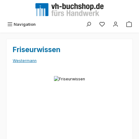
Zum Hauptinhalt springen
Navigation
Friseurwissen
Westermann
Bildergalerie überspringen