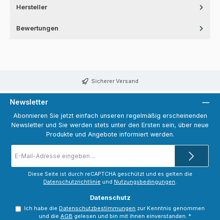
Hersteller
Bewertungen
Sicherer Versand
Newsletter
Abonnieren Sie jetzt einfach unseren regelmäßig erscheinenden
Newsletter und Sie werden stets unter den Ersten sein, über neue
Produkte und Angebote informiert werden.
E-
Mail-
Adresse
*
Diese Seite ist durch reCAPTCHA geschützt und es gelten die
Datenschutzrichtlinie
und
Nutzungsbedingungen
.
Datenschutz
Ich habe die
Datenschutzbestimmungen
zur Kenntnis genommen
und die
AGB
gelesen und bin mit ihnen einverstanden.
*