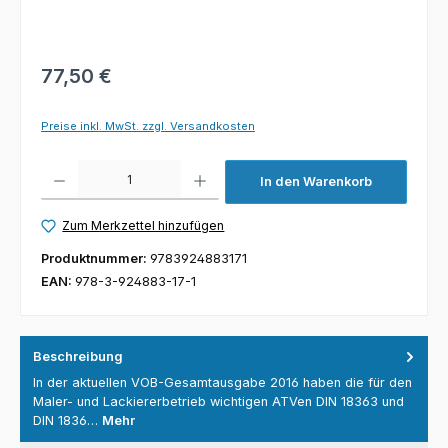
77,50 €
Preise inkl. MwSt. zzgl. Versandkosten
Produkt Anzahl: Gib den gewünschten Wert ein oder benutze die Schaltfl
In den Warenkorb
Zum Merkzettel hinzufügen
Produktnummer:
9783924883171
EAN:
978-3-924883-17-1
Beschreibung
In der aktuellen VOB-Gesamtausgabe 2016 haben die für den
Maler- und Lackiererbetrieb wichtigen ATVen DIN 18363 und
DIN 1836…
Mehr