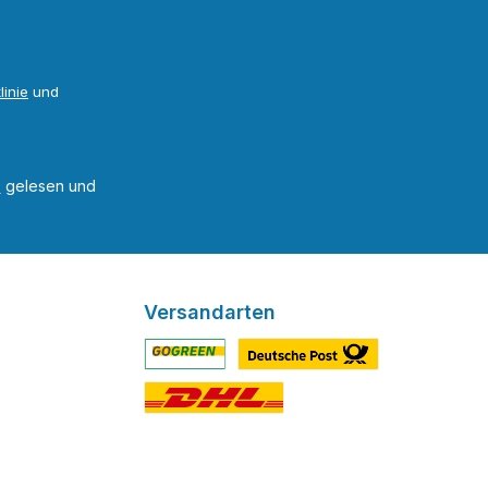
linie
und
B
gelesen und
Versandarten
Benutzerdefiniertes Bild 1
Benutzerdefiniertes Bild 2
Benutzerdefiniertes Bild 3