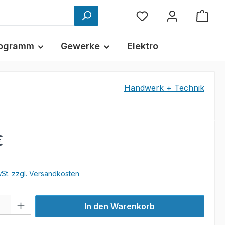
ogramm
Gewerke
Elektro
Handwerk + Technik
€
wSt. zzgl. Versandkosten
l: Gib den gewünschten Wert ein oder benutze die Schaltflächen um
In den Warenkorb