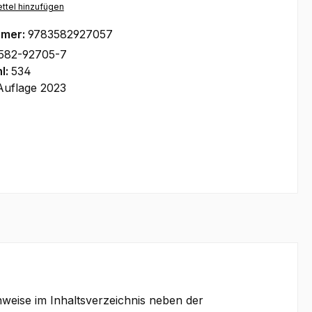
ttel hinzufügen
mmer:
9783582927057
582-92705-7
l:
534
Auflage 2023
weise im Inhaltsverzeichnis neben der