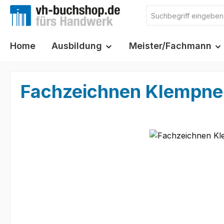
m Hauptinhalt springen
Zur Suche springen
Zur Hauptnavigation springen
Home
Ausbildung
Meister/Fachmann
Fachzeichnen Klempne
Bildergalerie überspringen