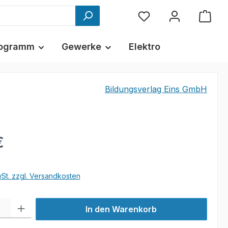
ogramm
Gewerke
Elektro
Bildungsverlag Eins GmbH
€
wSt. zzgl. Versandkosten
l: Gib den gewünschten Wert ein oder benutze die Schaltflächen um
In den Warenkorb