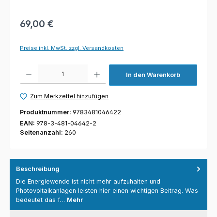
69,00 €
Preise inkl. MwSt. zzgl. Versandkosten
Produkt Anzahl: Gib den gewünschten Wert ein oder benutze die Schaltfl
In den Warenkorb
Zum Merkzettel hinzufügen
Produktnummer:
9783481046422
EAN:
978-3-481-04642-2
Seitenanzahl:
260
Beschreibung
Die Energiewende ist nicht mehr aufzuhalten und
Photovoltaikanlagen leisten hier einen wichtigen Beitrag. Was
bedeutet das f…
Mehr