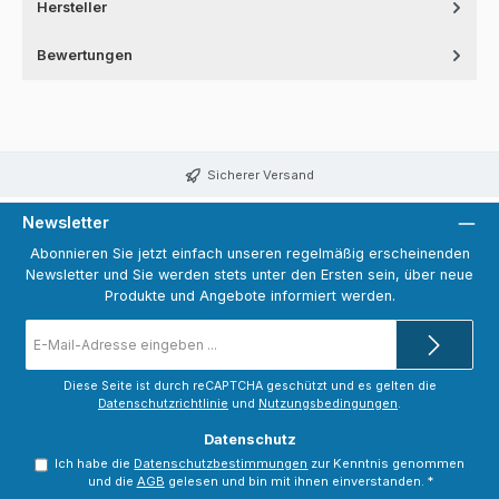
Hersteller
Bewertungen
Sicherer Versand
Newsletter
Abonnieren Sie jetzt einfach unseren regelmäßig erscheinenden
Newsletter und Sie werden stets unter den Ersten sein, über neue
Produkte und Angebote informiert werden.
E-
Mail-
Adresse
*
Diese Seite ist durch reCAPTCHA geschützt und es gelten die
Datenschutzrichtlinie
und
Nutzungsbedingungen
.
Datenschutz
Ich habe die
Datenschutzbestimmungen
zur Kenntnis genommen
und die
AGB
gelesen und bin mit ihnen einverstanden.
*