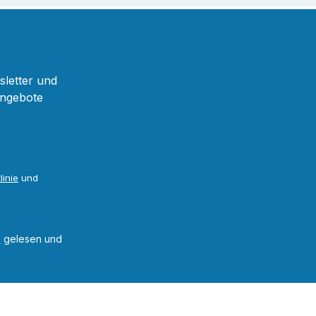
sletter und
Angebote
linie
und
B
gelesen und