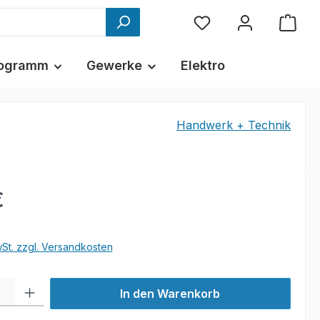
ogramm
Gewerke
Elektro
Handwerk + Technik
€
wSt. zzgl. Versandkosten
l: Gib den gewünschten Wert ein oder benutze die Schaltflächen um
In den Warenkorb