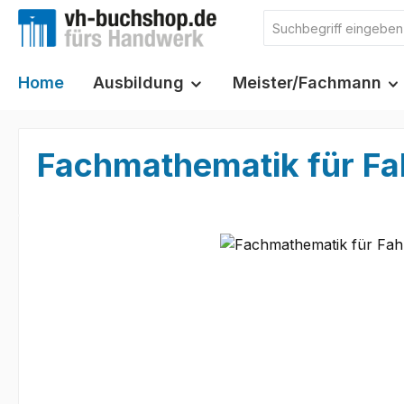
m Hauptinhalt springen
Zur Suche springen
Zur Hauptnavigation springen
Home
Ausbildung
Meister/Fachmann
Fachmathematik für Fa
Bildergalerie überspringen