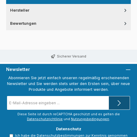
Hersteller
Bewertungen
Sicherer Versand
Newsletter
Abonnieren Sie jetzt einfach unseren regelmäßig erscheinenden
Newsletter und Sie werden stets unter den Ersten sein, über neue
Produkte und Angebote informiert werden.
E-
Mail-
Adresse
*
Diese Seite ist durch reCAPTCHA geschützt und es gelten die
Datenschutzrichtlinie
und
Nutzungsbedingungen
.
Datenschutz
Ich habe die
Datenschutzbestimmungen
zur Kenntnis genommen