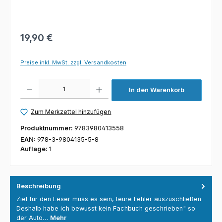
19,90 €
Preise inkl. MwSt. zzgl. Versandkosten
Produkt Anzahl: Gib den gewünschten Wert ein oder benutze die Schaltfl
In den Warenkorb
Zum Merkzettel hinzufügen
Produktnummer:
9783980413558
EAN:
978-3-9804135-5-8
Auflage:
1
Beschreibung
Ziel für den Leser muss es sein, teure Fehler auszuschließen
Deshalb habe ich bewusst kein Fachbuch geschrieben" so
der Auto…
Mehr