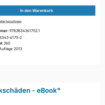
In den Warenkorb
ttel hinzufügen
mmer:
9783834361752.1
8343-6175-2
l:
360
Auflage 2013
ckschäden - eBook"