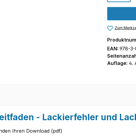
Zum Merkze
Produktnu
EAN:
978-3-
Seitenanzah
Auflage:
4. 
eitfaden - Lackierfehler und La
unden Ihren Download (pdf)