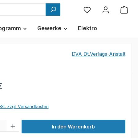
ogramm
Gewerke
Elektro
DVA Dt.Verlags-Anstalt
€
wSt. zzgl. Versandkosten
l: Gib den gewünschten Wert ein oder benutze die Schaltflächen um
In den Warenkorb