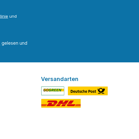
linie
und
B
gelesen und
Versandarten
Benutzerdefiniertes Bild 1
Benutzerdefiniertes Bild 2
Benutzerdefiniertes Bild 3