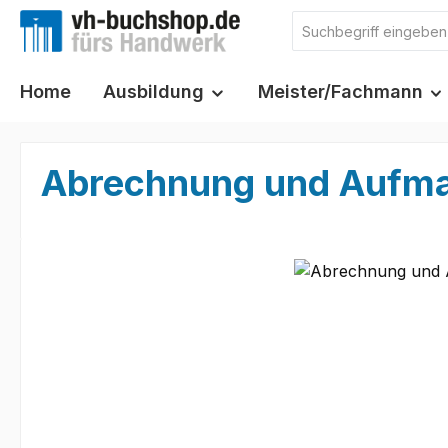
m Hauptinhalt springen
Zur Suche springen
Zur Hauptnavigation springen
Home
Ausbildung
Meister/Fachmann
Abrechnung und Aufm
Bildergalerie überspringen