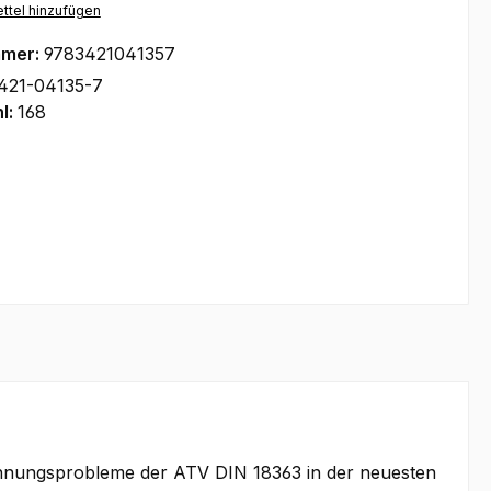
ttel hinzufügen
mmer:
9783421041357
421-04135-7
l:
168
chnungsprobleme der ATV DIN 18363 in der neuesten