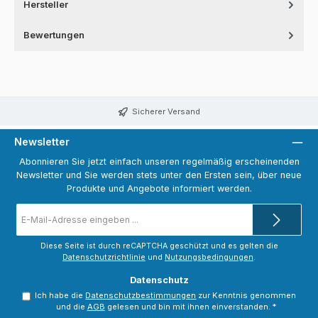
Hersteller
Bewertungen
Sicherer Versand
Newsletter
Abonnieren Sie jetzt einfach unseren regelmäßig erscheinenden
Newsletter und Sie werden stets unter den Ersten sein, über neue
Produkte und Angebote informiert werden.
E-
Mail-
Adresse
*
Diese Seite ist durch reCAPTCHA geschützt und es gelten die
Datenschutzrichtlinie
und
Nutzungsbedingungen
.
Datenschutz
Ich habe die
Datenschutzbestimmungen
zur Kenntnis genommen
und die
AGB
gelesen und bin mit ihnen einverstanden.
*