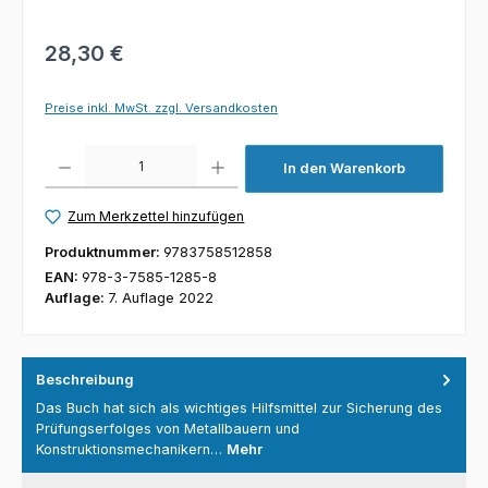
28,30 €
Preise inkl. MwSt. zzgl. Versandkosten
Produkt Anzahl: Gib den gewünschten Wert ein oder benutze die Schaltfl
In den Warenkorb
Zum Merkzettel hinzufügen
Produktnummer:
9783758512858
EAN:
978-3-7585-1285-8
Auflage:
7. Auflage 2022
Beschreibung
Das Buch hat sich als wichtiges Hilfsmittel zur Sicherung des
Prüfungserfolges von Metallbauern und
Konstruktionsmechanikern…
Mehr