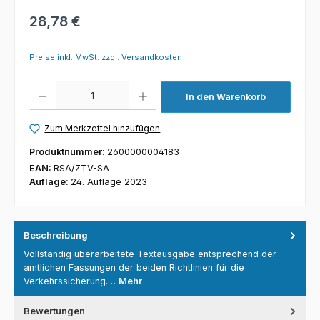
28,78 €
Preise inkl. MwSt. zzgl. Versandkosten
Produkt Anzahl: Gib den gewünschten Wert ein oder benutze die Schaltfl
In den Warenkorb
Zum Merkzettel hinzufügen
Produktnummer:
2600000004183
EAN:
RSA/ZTV-SA
Auflage:
24. Auflage 2023
Beschreibung
Vollständig überarbeitete Textausgabe entsprechend der
amtlichen Fassungen der beiden Richtlinien für die
Verkehrssicherung.…
Mehr
Bewertungen