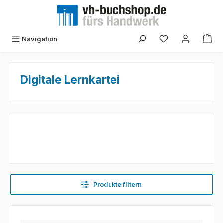
Zum Hauptinhalt springen
Navigation
Digitale Lernkartei
Produkte filtern