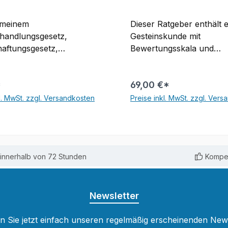
emeinem
Dieser Ratgeber enthält e
handlungsgesetz,
Gesteinskunde mit
aftungsgesetz,
Bewertungsskala und
seigentumsgesetz,
Informationen über die
dungsgesetz und
Eigenschaften sowie die
*
69,00 €*
chtsgesetz.
Gewinnung und Verarbei
abe. Rechtsstand: 22.
Naturwerkstein. Nachträg
l. MwSt. zzgl. Versandkosten
Preise inkl. MwSt. zzgl. Ver
6
Oberflächenbearbeitunge
In den Warenkorb
In den Warenkor
ebenso Thema wie eine 
der handelsüblichen Pro
Autoren geben Anleitung
innerhalb von 72 Stunden
Kompet
schadensfreien Verlegun
Innen- und Außenbereich
diverse Mängelrügen auf
geben Tipps zur Reinigu
Newsletter
Pflege. Aktuelle Normen
Regelwerke sind ebenso
 Sie jetzt einfach unseren regelmäßig erscheinenden New