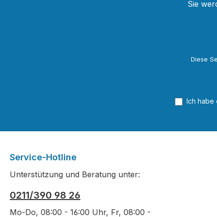
finden sich neben großartigen
Sie wer
Sakralbauten, wehrhaften
Burgen, prunkvollen Schlössern,
eindrucksvollen Verwaltungs-
und Industriebauten auch
Diese Se
interessante bürgerliche
Wohnhäuser. Inhaltsverzeichnis,
Griffregister und Kolumnentitel
ermöglichen ein schnelles
Ich habe
Zurechtfinden und den
unkomplizierten Vergleich
zwischen den einzelnen Epochen
und Ländern. Die detailreichen
und zugleich das Wesentliche vor
Service-Hotline
Augen führenden Zeichnungen
Unterstützung und Beratung unter:
ergänzen den klaren, auf Fakten
konzentrierten Text.
0211/390 98 26
Mo-Do, 08:00 - 16:00 Uhr, Fr, 08:00 -