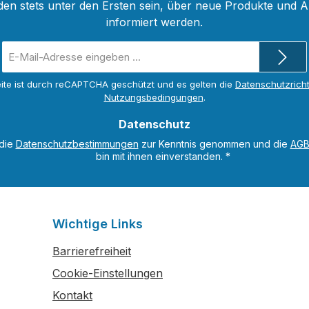
verzeichnet. Außerdem 
den stets unter den Ersten sein, über neue Produkte und 
sich ein Kapitel der Aufl
informiert werden.
500 Steinsorten mit
E-
Kleber(mörtel)-Empfehl
Mail-
die für Verleger hilfreich i
Adresse
ite ist durch reCAPTCHA geschützt und es gelten die
Datenschutzricht
*
Nutzungsbedingungen
.
Datenschutz
 die
Datenschutzbestimmungen
zur Kenntnis genommen und die
AG
bin mit ihnen einverstanden.
*
Wichtige Links
Barrierefreiheit
Cookie-Einstellungen
Kontakt