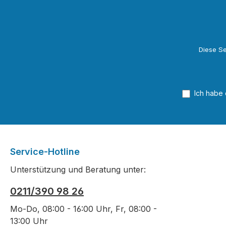
Verzeich
für jede
Darstell
Konstruk
Diese Se
Möbel- 
Innenau
Sachwor
einschli
Ich habe
Fachbegr
aktuelle
wichtige
Tabellen
erleichte
Service-Hotline
handlungsori
Unterstützung und Beratung unter:
und unte
Projekte
0211/390 98 26
bekannte
Mo-Do, 08:00 - 16:00 Uhr, Fr, 08:00 -
und Tech
13:00 Uhr
abgestim