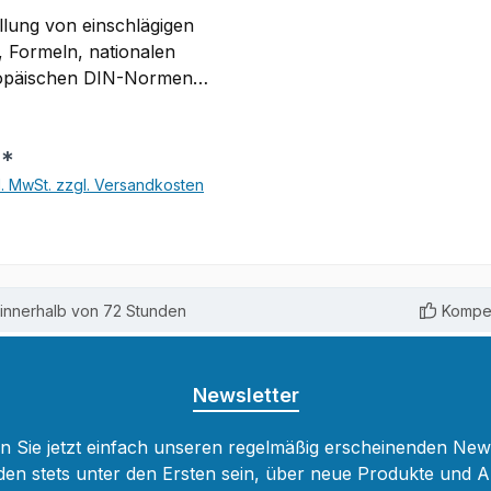
ellung von einschlägigen
, Formeln, nationalen
und Bestimmungen von
tutionen sowie
€*
ten und
ktionsgrößen.Durch
l. MwSt. zzgl. Versandkosten
eise auf weitere
In den Warenkorb
eiche werden
ifende Zusammenhänge
n Abbildungen
innerhalb von 72 Stunden
Kompet
llen wird auf die gültigen
n, auf VDE-
ungen, technische
rke oder Technische
Newsletter
immungen
esen.Umfangreiches
 Sie jetzt einfach unseren regelmäßig erscheinenden New
erzeichnis und
den stets unter den Ersten sein, über neue Produkte und 