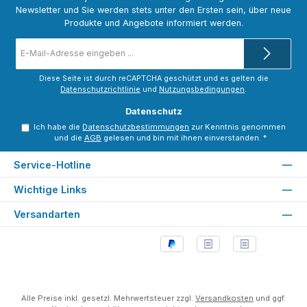
Newsletter und Sie werden stets unter den Ersten sein, über neue
Produkte und Angebote informiert werden.
E-
Mail-
Adresse
*
Diese Seite ist durch reCAPTCHA geschützt und es gelten die
Datenschutzrichtlinie
und
Nutzungsbedingungen
.
Datenschutz
Ich habe die
Datenschutzbestimmungen
zur Kenntnis genommen
und die
AGB
gelesen und bin mit ihnen einverstanden.
*
Service-Hotline
Wichtige Links
Versandarten
Alle Preise inkl. gesetzl. Mehrwertsteuer zzgl.
Versandkosten
und ggf.