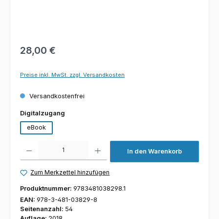
28,00 €
Preise inkl. MwSt. zzgl. Versandkosten
Versandkostenfrei
auswählen
Digitalzugang
eBook
Produkt Anzahl: Gib den gewünschten Wert ein oder benutze die Schaltfl
In den Warenkorb
Zum Merkzettel hinzufügen
Produktnummer:
9783481038298.1
EAN:
978-3-481-03829-8
Seitenanzahl:
54
Auflage:
2018