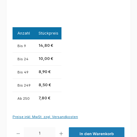
Anzahl
Stückpreis
14,80 €
Bis
9
10,00 €
Bis
24
8,90 €
Bis
49
8,50 €
Bis
249
7,80 €
Ab
250
Preise inkl. MwSt. zzgl. Versandkosten
Produkt Anzahl: Gib den gewünschten Wert ein oder benutze die Schaltfl
In den Warenkorb