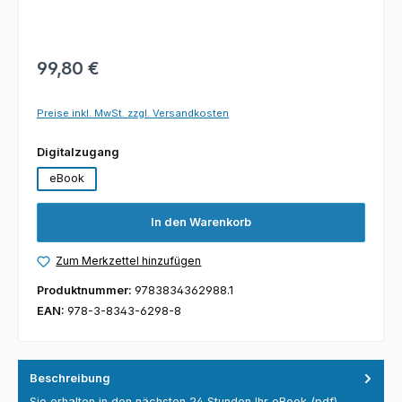
99,80 €
Preise inkl. MwSt. zzgl. Versandkosten
auswählen
Digitalzugang
eBook
In den Warenkorb
Zum Merkzettel hinzufügen
Produktnummer:
9783834362988.1
EAN:
978-3-8343-6298-8
Beschreibung
Sie erhalten in den nächsten 24 Stunden Ihr eBook (pdf).