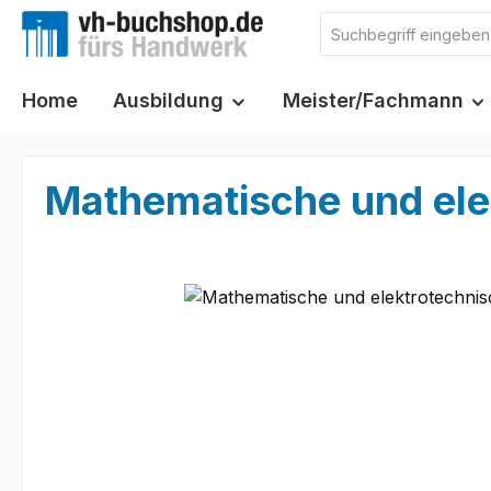
m Hauptinhalt springen
Zur Suche springen
Zur Hauptnavigation springen
Home
Ausbildung
Meister/Fachmann
Mathematische und ele
Bildergalerie überspringen