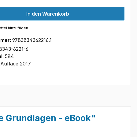
In den Warenkorb
ttel hinzufügen
mmer:
9783834362216.1
8343-6221-6
l:
584
 Auflage 2017
e Grundlagen - eBook"