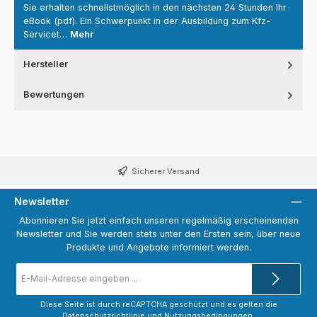
Sie erhalten schnellstmöglich in den nächsten 24 Stunden Ihr
eBook (pdf). Ein Schwerpunkt in der Ausbildung zum Kfz-
Servicet…
Mehr
Hersteller
Bewertungen
Sicherer Versand
Newsletter
Abonnieren Sie jetzt einfach unseren regelmäßig erscheinenden
Newsletter und Sie werden stets unter den Ersten sein, über neue
Produkte und Angebote informiert werden.
E-
Mail-
Adresse
*
Diese Seite ist durch reCAPTCHA geschützt und es gelten die
Datenschutzrichtlinie
und
Nutzungsbedingungen
.