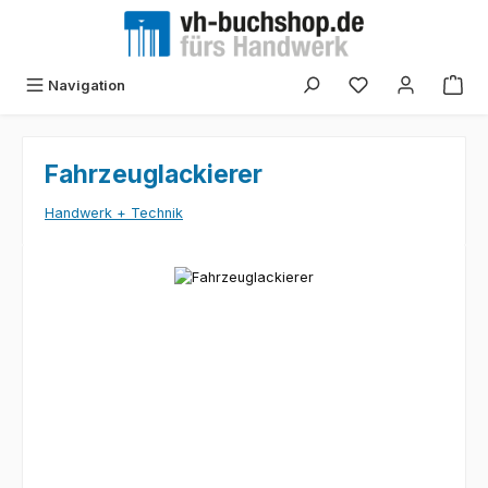
Zum Hauptinhalt springen
Navigation
Fahrzeuglackierer
Handwerk + Technik
Bildergalerie überspringen