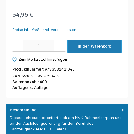
54,95 €
Preise inkl. MwSt. zzgl. Versandkosten
Produkt Anzahl: Gib den gewünschten Wert ein oder benutze die Schaltfl
In den Warenkorb
Zum Merkzettel hinzufügen
Produktnummer:
9783582421043
EAN:
978-3-582-42104-3
Seitenanzahl:
400
Auflage:
4. Auflage
Beschreibung
Dieses Lehrbuch orientiert sich am KMK-Rahmenlehrplan und
an der Ausbildungsordnung für den Beruf des
Fahrzeuglackierers. Es…
Mehr