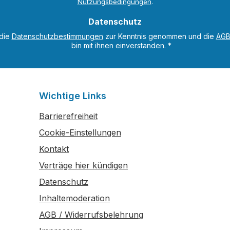
Nutzungsbedingungen
.
gang zu einem digitalen
Angeboten werden: freie
al. Nach dem Prinzip
Aufgaben inkl. Lösungen
Datenschutz
n - Üben - Testen kann
Arbeitsmaterialien Quiz und Tests
 die
Datenschutzbestimmungen
zur Kenntnis genommen und die
AG
stigt und getestet
Mit dem Code, den Sie i
bin mit ihnen einverstanden.
*
bis Sie mit einem guten
finden, können Sie nicht
n die Prüfung gehen.
Lernportal, sondern auc
 werden: freie
eBook aufrufen und lern
 inkl. Lösungen
wann und wo Sie gerade 
Wichtige Links
rialien sowie Quiz und
dazu haben.
Barrierefreiheit
ere digitale
em Code, den
Cookie-Einstellungen
uch finden, können Sie
Kontakt
r das Lernportal, sondern
Verträge hier kündigen
s eBook aufrufen und
wann und wo Sie gerade
Datenschutz
Zeit dazu haben.
Inhaltemoderation
AGB / Widerrufsbelehrung