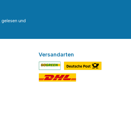
B
gelesen und
m Buch
 nur das
h das
en,
Zeit
Versandarten
Benutzerdefiniertes Bild 1
Benutzerdefiniertes Bild 2
Benutzerdefiniertes Bild 3