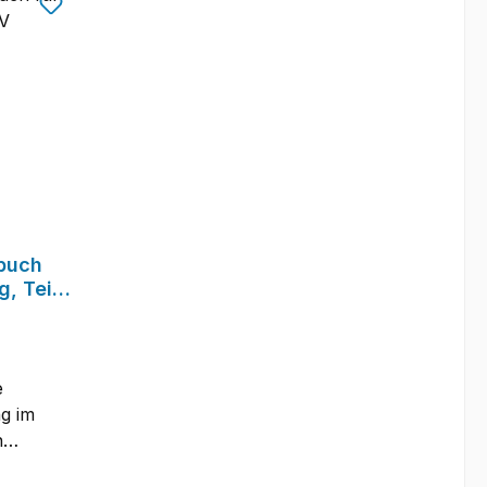
buch
g, Teil
e
g im
g