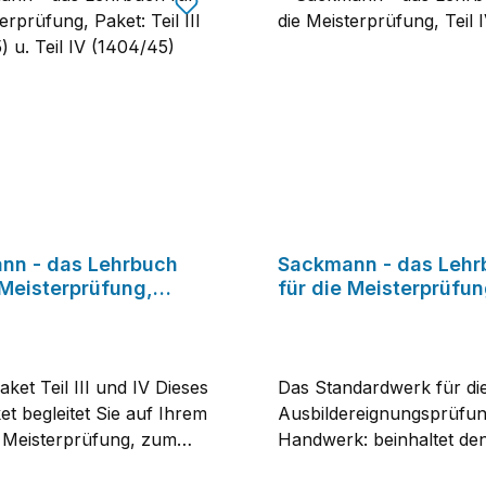
nn - das Lehrbuch
Sackmann - das Lehr
 Meisterprüfung,
für die Meisterprüfun
eil III (1402/45) u.
IV
 (1404/45)
t Teil III und IV Dieses
Das Standardwerk für di
t begleitet Sie auf Ihrem
Ausbildereignungsprüfun
 Meisterprüfung, zum
Handwerk: beinhaltet den
s als Geprüfter
gesamten für die Prüfun