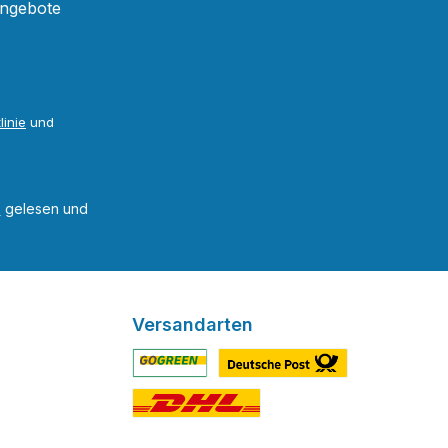
 auf die
Angebote
t. Alle
linie
und
eichnisse
und ein
B
gelesen und
e
Versandarten
gliedert
Benutzerdefiniertes Bild 1
Benutzerdefiniertes Bild 2
chnische
Benutzerdefiniertes Bild 3
ung,