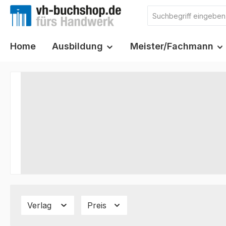
m Hauptinhalt springen
Zur Suche springen
Zur Hauptnavigation springen
Home
Ausbildung
Meister/Fachmann
Verlag
Preis